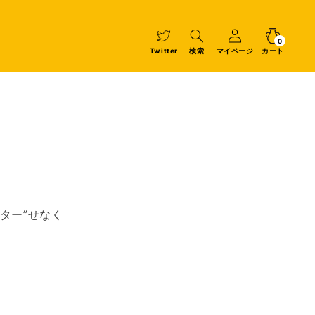
マ
カ
0
イ
個
ー
の
ペ
ア
0
イ
ト
Twitter
検索
マイページ
カート
テ
ー
ム
ジ
ペター”せなく