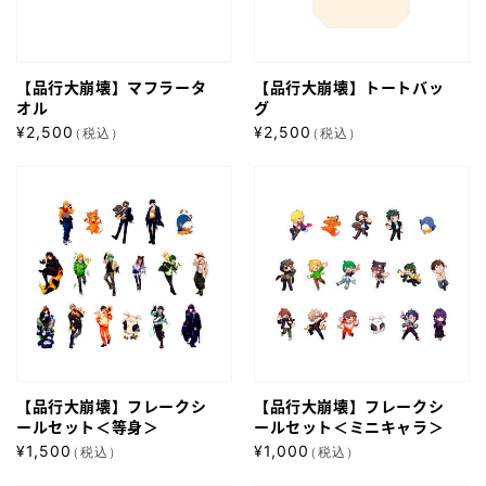
マ
ト
オ
フ
ー
ン
ラ
ト
ラ
【品行大崩壊】マフラータ
【品行大崩壊】トートバッ
ー
バ
イ
オル
グ
タ
ッ
通
通
¥2,500
¥2,500
（税込）
（税込）
ン
オ
グ
常
常
限
【品
【品
ル
価
価
定
行
格
行
格
グ
大
大
ッ
崩
崩
ズ
壊】
壊】
フ
フ
レ
レ
ー
ー
【品行大崩壊】フレークシ
【品行大崩壊】フレークシ
ク
ク
ールセット＜等身＞
ールセット＜ミニキャラ＞
シ
シ
通
通
¥1,500
¥1,000
（税込）
（税込）
ー
ー
常
常