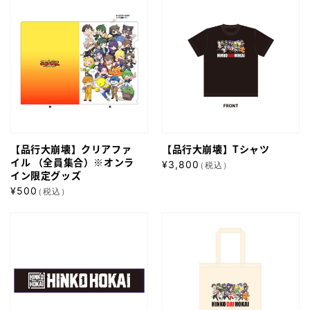
【品
【品
価
価
（全
（全
行
格
行
格
員
員
大
大
集
集
崩
崩
合）
合）
壊】
壊】
※
※
ク
T
オ
オ
リ
シ
ン
ン
ア
ャ
ラ
ラ
【品行大崩壊】クリアファ
【品行大崩壊】Tシャツ
フ
ツ
イ
イル （全員集合）※オンラ
イ
通
¥3,800
（税込）
ァ
イン限定グッズ
ン
ン
常
通
イ
¥500
（税込）
価
限
限
常
ル
格
定
定
【品
【品
価
（全
グ
グ
行
格
行
員
ッ
ッ
大
大
集
ズ
ズ
崩
崩
合）
壊】
壊】
※