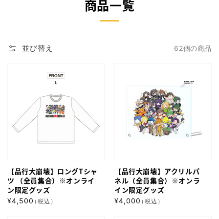
商品一覧
並び替え
62個の商品
【品
【品
行
行
大
大
崩
崩
壊】
壊】
ロ
ア
ン
ク
グ
リ
【品行大崩壊】ロングTシャ
【品行大崩壊】アクリルパ
T
ル
ツ （全員集合）※オンライ
ネル（全員集合）※オンラ
シ
パ
ン限定グッズ
イン限定グッズ
通
通
ャ
¥4,500
ネ
¥4,000
（税込）
（税込）
常
常
ツ
ル