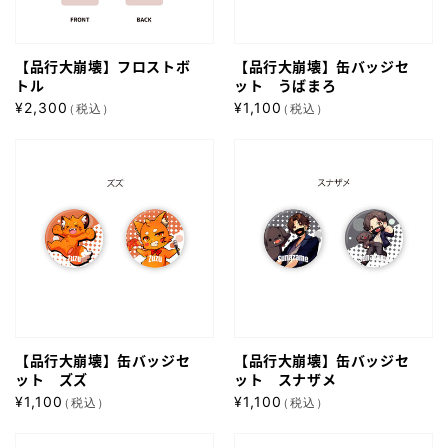
ロ
バ
ス
ッ
【品行大崩壊】フロストボ
【品行大崩壊】缶バッジセ
ト
ジ
トル
ット うばまろ
ボ
セ
通
通
¥2,300
¥1,100
（税込）
（税込）
ト
ッ
常
常
【品
【品
ル
価
ト
価
行
格
行
格
う
大
大
ば
崩
崩
ま
壊】
壊】
ろ
缶
缶
バ
バ
ッ
ッ
【品行大崩壊】缶バッジセ
【品行大崩壊】缶バッジセ
ジ
ジ
ット ズズ
ット スナザメ
セ
セ
通
通
¥1,100
¥1,100
（税込）
（税込）
ッ
ッ
常
常
【品
【品