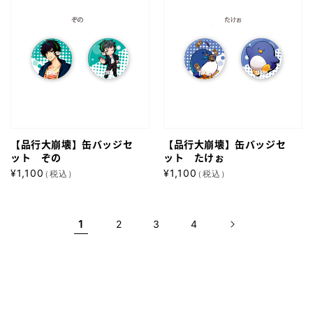
ト
価
ト
価
行
格
行
格
ズ
ス
大
大
ズ
ナ
崩
崩
ザ
壊】
壊】
メ
缶
缶
バ
バ
ッ
ッ
【品行大崩壊】缶バッジセ
【品行大崩壊】缶バッジセ
ジ
ジ
ット ぞの
ット たけぉ
セ
セ
通
通
¥1,100
¥1,100
（税込）
（税込）
ッ
ッ
常
常
ト
価
ト
価
格
格
1
ぞ
た
2
3
4
の
け
ぉ