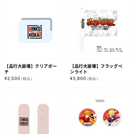
【品
【品
ル
価
ル
価
行
格
行
格
セ
セ
大
大
ッ
ッ
崩
崩
ト
ト
壊】
壊】
＜
＜
ク
フ
等
ミ
リ
ラ
身
ニ
ア
ッ
＞
キ
【品行大崩壊】クリアポー
【品行大崩壊】フラッグペ
ポ
グ
ャ
チ
ンライト
ー
ペ
ラ
通
通
¥2,500
¥3,800
（税込）
（税込）
チ
ン
常
＞
常
【品
【品
価
ラ
価
行
格
行
格
イ
大
大
ト
崩
崩
壊】
壊】
フ
缶