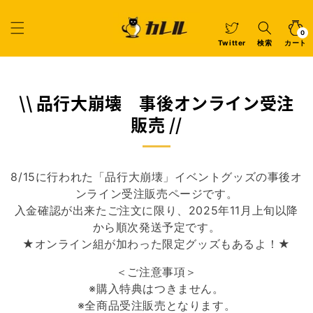
コンテ
ンツに
カ
0
個
進む
ー
の
ア
0
イ
ト
Twitter
検索
カート
テ
ム
コ
\\ 品行大崩壊 事後オンライン受注
レ
販売 //
ク
シ
8/15に行われた「品行大崩壊」イベントグッズの事後オ
ョ
ンライン受注販売ページです。
ン:
入金確認が出来たご注文に限り、2025年11月上旬以降
から順次発送予定です。
★オンライン組が加わった限定グッズもあるよ！★
＜ご注意事項＞
※購入特典はつきません。
※全商品受注販売となります。