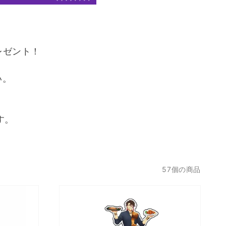
レゼント！
。
い。
す。
57個の商品
【パ
ラ
ラ