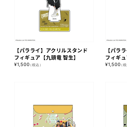
斎】
ク
ク
リ
リ
ル
ル
ス
ス
タ
タ
ン
ン
【パラライ】アクリルスタンド
【パララ
ド
ド
フィギュア【九頭竜 智生】
フィギュ
フ
フ
通
¥1,500
通
¥1,500
（税込）
（税
ィ
ィ
常
常
ギ
ギ
価
価
格
格
ュ
ュ
【パ
【パ
ア
ア
ラ
ラ
【九
【辰
ラ
ラ
頭
宮
イ】
イ】
竜
晴
ク
ク
智
臣】
リ
リ