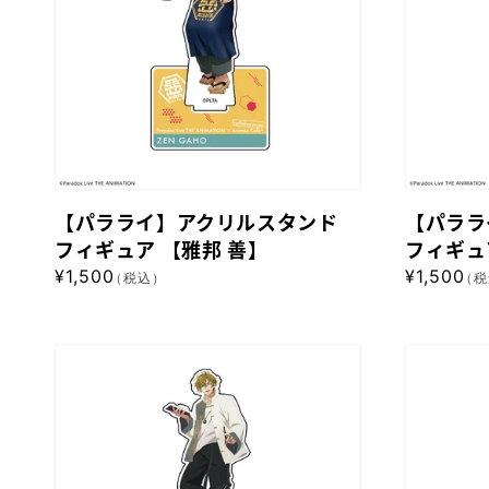
四
乃
ア
ア
季】
上
ク
ク
珂
リ
リ
波
ル
ル
汰】
ス
ス
タ
タ
ン
ン
【パラライ】アクリルスタンド
【パララ
ド
ド
フィギュア 【雅邦 善】
フィギュ
フ
フ
通
¥1,500
通
¥1,500
（税込）
（税
ィ
ィ
常
常
ギ
ギ
価
価
格
格
ュ
ュ
【パ
【パ
ア
ア
ラ
ラ
【雅
【征
ラ
ラ
邦
木
イ】
イ】
善】
北
ア
ア