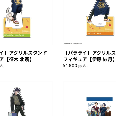
乃
ア
上
ク
那
リ
由
ル
汰】
ス
タ
ン
イ】アクリルスタンド
【パラライ】アクリルス
ド
ア【征木 北斎】
フィギュア【伊藤 紗月
フ
通
¥1,500
込）
（税込）
ィ
常
ギ
価
格
ュ
【パ
ア
ラ
【伊
ラ
藤
イ】
紗
A3