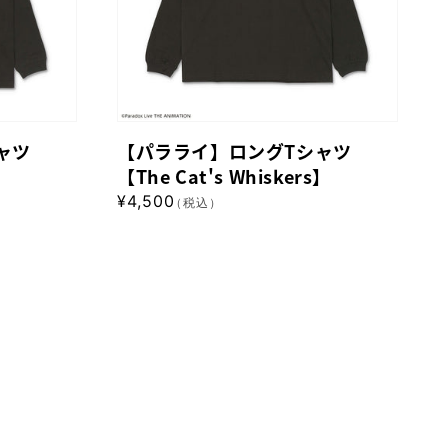
グ
T
シ
ャ
ツ
ャツ
【パラライ】ロングTシャツ
【The
【The Cat's Whiskers】
Cat's
通
¥4,500
（税込）
Whiskers】
常
価
格