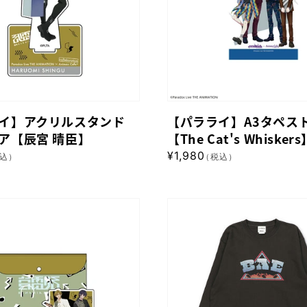
月】
タ
ペ
ス
ト
リ
ー
イ】アクリルスタンド
【パラライ】A3タペス
【The
ア【辰宮 晴臣】
【The Cat's Whiskers
Cat's
通
¥1,980
込）
（税込）
Whiskers】
常
価
格
【パ
ラ
ラ
イ】
ロ
ン