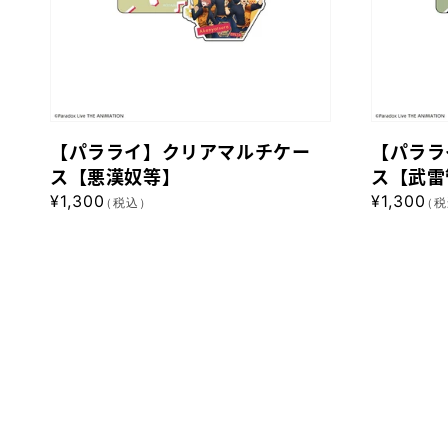
生】
ア
ア
マ
マ
ル
ル
チ
チ
ケ
ケ
【パラライ】クリアマルチケー
【パララ
ー
ー
ス【悪漢奴等】
ス【武雷
ス
ス
通
¥1,300
通
¥1,300
（税込）
（税
【悪
【武
常
常
漢
雷
価
価
格
格
奴
管】
等】