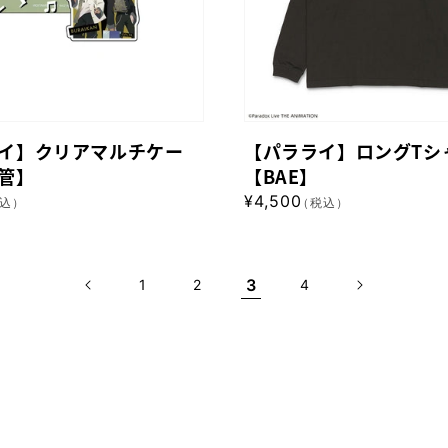
グ
T
シ
ャ
ツ
イ】クリアマルチケー
【パラライ】ロングTシ
【BAE】
管】
【BAE】
通
¥4,500
込）
（税込）
常
価
格
3
1
2
4