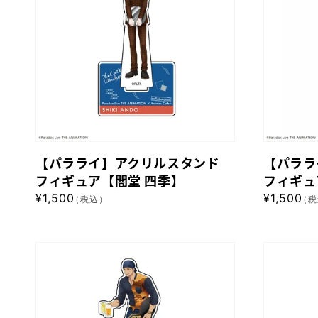
イ】
イ】
ア
ア
ク
ク
リ
リ
ル
ル
ス
ス
タ
タ
ン
ン
【パラライ】アクリルスタンド
【パララ
ド
ド
フィギュア【闇堂 四季】
フィギュ
フ
フ
通
¥1,500
通
¥1,500
（税込）
（税
ィ
ィ
常
常
ギ
ギ
価
価
格
格
ュ
ュ
【パ
【パ
ア
ア
ラ
ラ
【闇
【矢
ラ
ラ
堂
戸
イ】
イ】