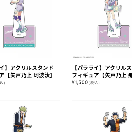
イ】
ア
ク
リ
ル
ス
タ
ン
イ】アクリルスタンド
【パラライ】アクリルス
ド
ア【矢戸乃上 珂波汰】
フィギュア【矢戸乃上 
フ
通
¥1,500
込）
（税込）
ィ
常
ギ
価
格
ュ
【パ
ア
ラ
【矢
ラ
戸
イ】