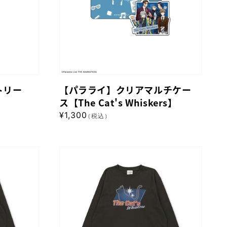
央】
リ
ア
マ
ル
チ
ケ
トリー
【パラライ】クリアマルチケー
ー
】
ス【The Cat's Whiskers】
ス
通
¥1,300
（税込）
【The
常
Cat's
価
格
Whiskers】
【パ
ラ
ラ
イ】
ロ
ン