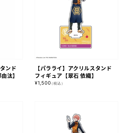
イ】
ア
ク
リ
ル
ス
タ
ン
タンド
【パラライ】アクリルスタンド
ド
那由汰】
フィギュア【翠石 依織】
フ
通
¥1,500
（税込）
ィ
常
ギ
価
格
ュ
【パ
ア
ラ
【翠
ラ
石
イ】