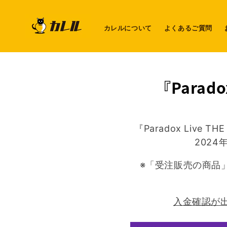
コンテ
ンツに
進む
カレルについて
よくあるご質問
コ
『Parado
レ
ク
『Paradox Live 
シ
2024
ョ
※「受注販売の商品
ン:
入金確認が出