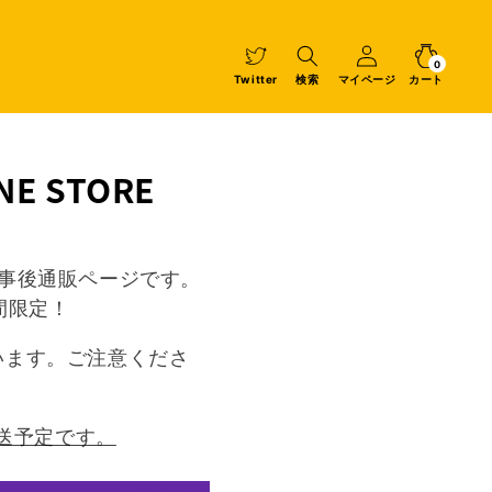
マ
イ
カ
0
個
ペ
ー
の
ア
0
イ
ー
ト
Twitter
検索
マイページ
カート
テ
ム
ジ
NE STORE
UKU の事後通販ページです。
期間限定！
います。ご注意くださ
発送予定です。