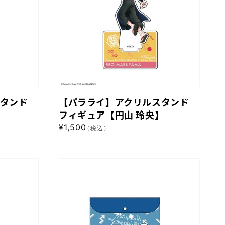
依
ア
織】
ク
リ
ル
ス
タ
ン
タンド
【パラライ】アクリルスタンド
ド
】
フィギュア【円山 玲央】
フ
通
¥1,500
（税込）
ィ
常
ギ
価
格
ュ
【パ
ア
ラ
【円
ラ
山
イ】
玲
ク