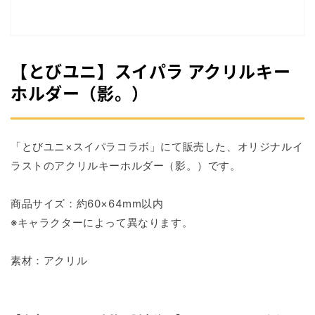
掲
載
さ
れ
て
【とびユニ】スイパラ アクリルキー
い
る
ホルダー（影。）
メ
デ
ィ
ア
「とびユニ×スイパラコラボ」にて販売した、オリジナルイ
1
を
ラストのアクリルキーホルダー（影。）です。
開
く
商品サイズ：約60×64mm以内
※キャラクターによって異なります。
素材：アクリル