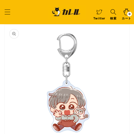
コンテ
ンツに
カ
0
個
進む
ー
の
ア
0
イ
ト
Twitter
検索
カート
テ
ム
商品情
報にス
キップ
ギ
ャ
ラ
リ
ー
ビ
ュ
ー
で