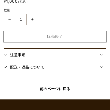
通
¥1,000
（税込）
常
数量
価
格
【と
【と
び
び
ユ
ユ
販売終了
ニ】
ニ】
ス
ス
イ
イ
注意事項
パ
パ
ラ
ラ
配送・返品について
ア
ア
ク
ク
リ
リ
ル
ル
前のページに戻る
キ
キ
ー
ー
ホ
ホ