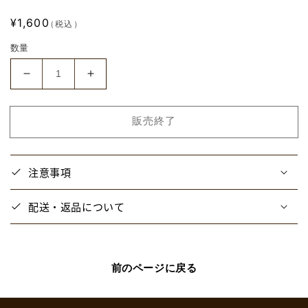
通
¥1,600
（税込）
常
数量
価
格
【と
【と
び
び
ユ
ユ
販売終了
ニ】
ニ】
と
と
び
び
注意事項
ユ
ユ
ニ
ニ
配送・返品について
×
×
い
い
ら
ら
す
す
前のページに戻る
と
と
や
や