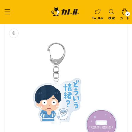
コンテ
ンツに
カ
0
個
進む
ー
の
ア
0
イ
ト
Twitter
検索
カート
テ
ム
商品情
報にス
キップ
ギ
ャ
ラ
リ
ー
ビ
ュ
ー
で