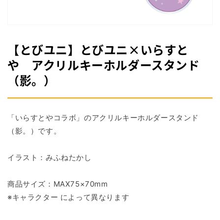
掲
載
さ
れ
て
【とびユニ】とびユニ×いらすと
い
る
や アクリルキーホルダースタンド
メ
（影。）
デ
ィ
ア
1
を
「いらすとやコラボ」のアクリルキーホルダースタンド
開
く
（影。）です。
イラスト：みふねたかし
商品サイズ：MAX75×70mm
※キャラクター によって異なります