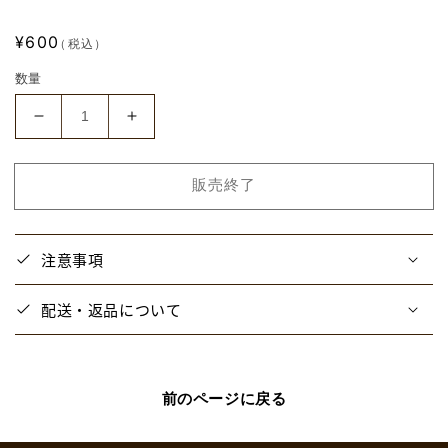
通
¥600
（税込）
常
数量
価
格
【と
【と
び
び
ス
ス
販売終了
テ】
テ】
と
と
び
び
注意事項
ユ
ユ
ニ
ニ
配送・返品について
×
×
大
大
川
川
ぶ
ぶ
前のページに戻る
く
く
ぶ
ぶ