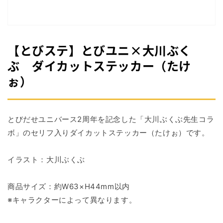
掲
載
さ
れ
て
【とびステ】とびユニ×大川ぶく
い
る
ぶ ダイカットステッカー（たけ
メ
ぉ）
デ
ィ
ア
1
を
とびだせユニバース2周年を記念した「大川ぶくぶ先生コラ
開
く
ボ」のセリフ入りダイカットステッカー（たけぉ）です。
イラスト：大川ぶくぶ
商品サイズ：約W63×H44mm以内
※キャラクターによって異なります。