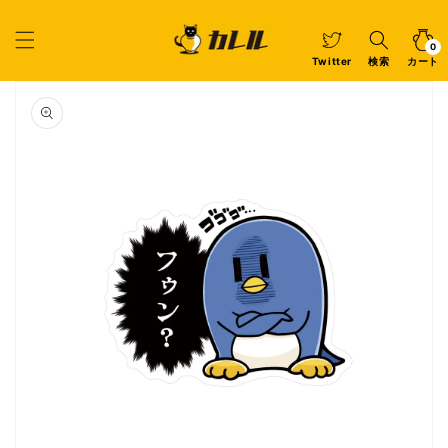
コンテ
ンツに
カ
0
個
進む
ー
の
ア
0
イ
ト
Twitter
検索
カート
テ
ム
商品情
報にス
キップ
ギ
ャ
ラ
リ
ー
ビ
ュ
ー
で