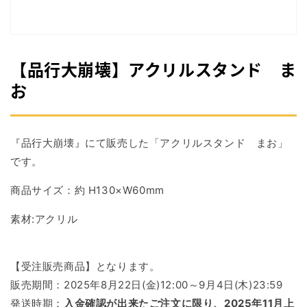
掲
載
さ
れ
て
【品行大崩壊】アクリルスタンド ま
い
る
お
メ
デ
ィ
ア
『品行大崩壊』にて販売した「アクリルスタンド まお」
1
を
です。
開
く
商品サイズ：約 H130×W60mm
素材:アクリル
【受注販売商品】となります。
販売期間：2025年8月22日(金)12:00～9月4日(木)23:59
発送時期：
入金確認が出来たご注文に限り、2025年11月上