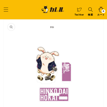
コンテ
ンツに
カ
0
個
進む
ー
の
ア
0
イ
ト
Twitter
検索
カート
テ
ム
商品情
報にス
キップ
ギ
ャ
ラ
リ
ー
ビ
ュ
ー
で