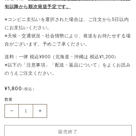
旬以降から順次発送予定です。
※コンビニ支払いを選択された場合は、ご注文から5日以内
にお支払いください。
※天候・交通状況・社会情勢により、発送をお待たせする場
合がございます。予めご了承ください。
送料：一律 税込¥900（北海道・沖縄は 税込¥1,200）
※以下の「注意事項」「配送・返品について」をよくお読み
のうえご注文ください。
通
¥1,800
（税込）
常
数量
価
格
【品
【品
行
行
大
大
販売終了
崩
崩