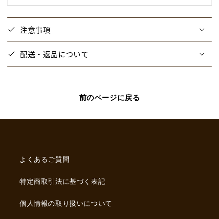
壊】
壊】
ア
ア
注意事項
ク
ク
リ
リ
配送・返品について
ル
ル
ス
ス
タ
タ
ン
ン
前のページに戻る
ド
ド
ま
ま
お
お
の
の
数
数
よくあるご質問
量
量
を
を
特定商取引法に基づく表記
減
増
ら
や
個人情報の取り扱いについて
す
す