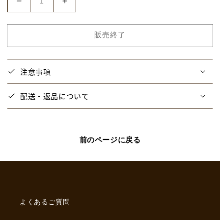
【ク
【ク
ッ
ッ
ピ
ピ
販売終了
ー
ー
ラ
ラ
ム
ム
注意事項
ネ
ネ
×
×
配送・返品について
シ
シ
ン
ン
セ
セ
キ
キ
前のページに戻る
コ
コ
ラ
ラ
ボ
ボ
PUS】
PUS】
牛
牛
よくあるご質問
乳
乳
瓶
瓶