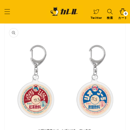
コンテ
ンツに
カ
0
個
進む
ー
の
ア
0
イ
ト
Twitter
検索
カート
テ
ム
商品情
報にス
キップ
ギ
ャ
ラ
リ
ー
ビ
ュ
ー
で