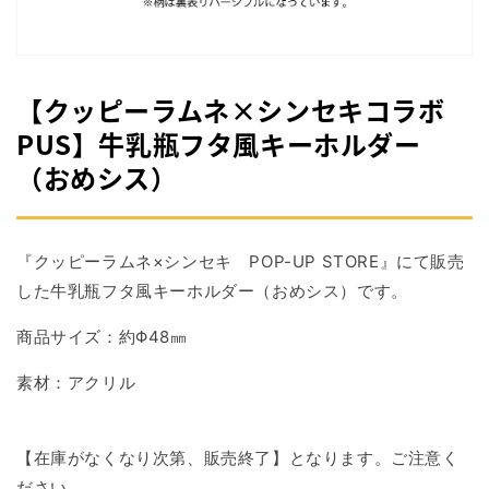
掲
載
さ
れ
て
【クッピーラムネ×シンセキコラボ
い
る
PUS】牛乳瓶フタ風キーホルダー
メ
（おめシス）
デ
ィ
ア
1
を
『クッピーラムネ×シンセキ POP-UP STORE』にて販売
開
く
した牛乳瓶フタ風キーホルダー（おめシス）です。
商品サイズ：約Φ48㎜
素材：アクリル
【在庫がなくなり次第、販売終了】となります。ご注意く
ださい。