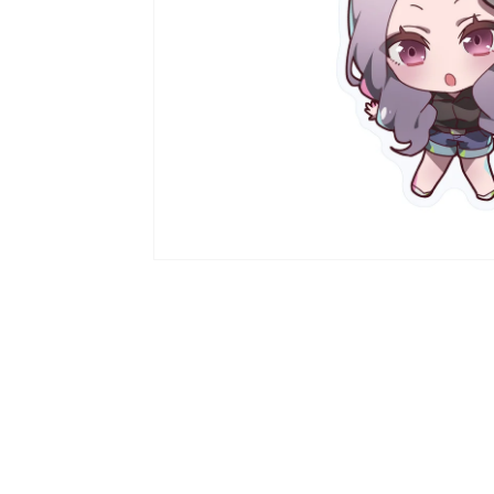
ラ
リ
ー
ビ
ュ
ー
で
掲
載
さ
れ
て
い
る
メ
デ
ィ
ア
1
を
開
く