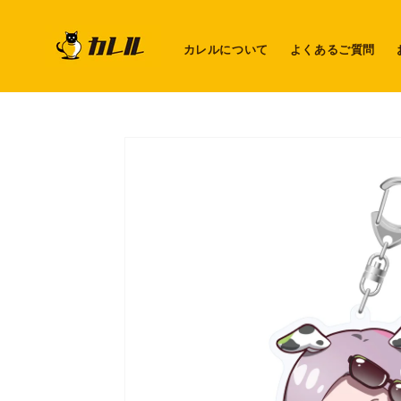
コンテ
ンツに
進む
カレルについて
よくあるご質問
商品情
報にス
キップ
ギ
ャ