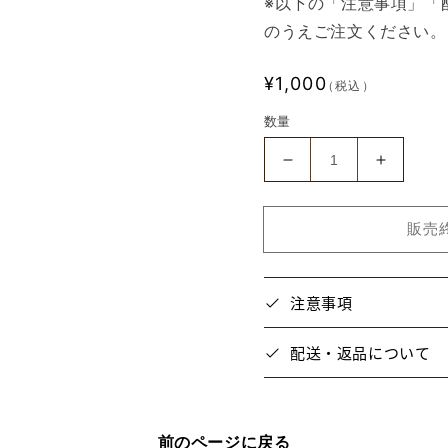
※以下の「注意事項」「
のうえご注文ください。
通
¥1,000
（税込）
常
数量
価
格
【ROLEPLAY
【ROLE
LIVE】
LIVE】
ア
ア
販売
ク
ク
リ
リ
ル
ル
注意事項
キ
キ
ー
ー
配送・返品について
ホ
ホ
ル
ル
ダ
ダ
ー
ー
前のページに戻る