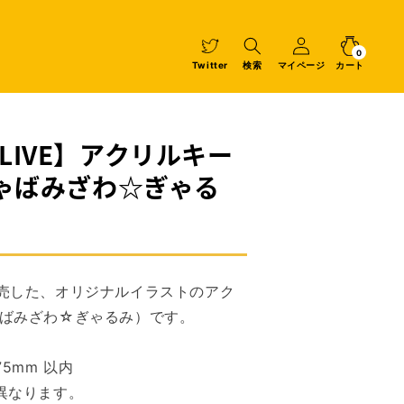
マ
イ
カ
0
個
ペ
ー
の
ア
0
イ
ー
ト
Twitter
検索
マイページ
カート
テ
ム
ジ
Y LIVE】アクリルキー
ゃばみざわ☆ぎゃる
にて販売した、オリジナルイラストのアク
ばみざわ☆ぎゃるみ）で
す。
5mm 以内
異なります。