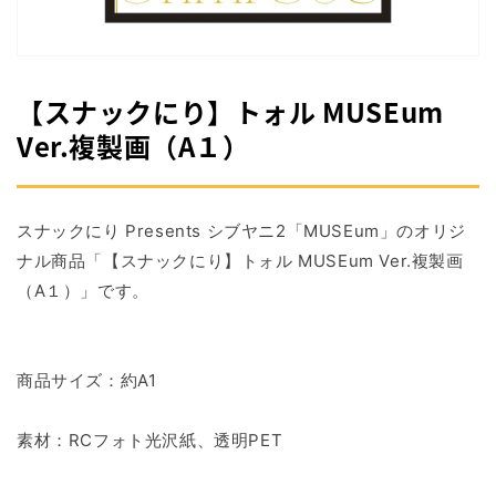
掲
載
さ
れ
て
【スナックにり】トォル MUSEum
い
る
Ver.複製画（A１）
メ
デ
ィ
ア
スナックにり Presents シブヤニ2「MUSEum」のオリジ
1
を
ナル商品「【スナックにり】トォル MUSEum Ver.複製画
開
（A１）
」です。
く
商品サイズ：約A1
素材：RCフォト光沢紙、透明PET