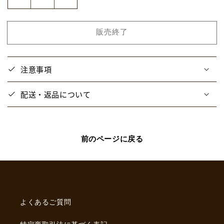
【ス
【ス
ナ
ナ
ッ
ッ
販売終了
ク
ク
に
に
り】
り】
注意事項
ト
ト
ォ
ォ
配送・返品について
ル
ル
MUSEum
MUSEum
Ver.
Ver.
複
複
前のページに戻る
製
製
画
画
（A
（A
１）
１）
の
の
よくあるご質問
数
数
量
量