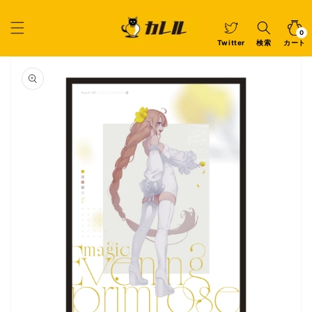
コンテ
ンツに
カ
0
個
進む
ー
の
ア
0
イ
ト
Twitter
検索
カート
テ
ム
商品情
報にス
キップ
ギ
ャ
ラ
リ
ー
ビ
ュ
ー
で