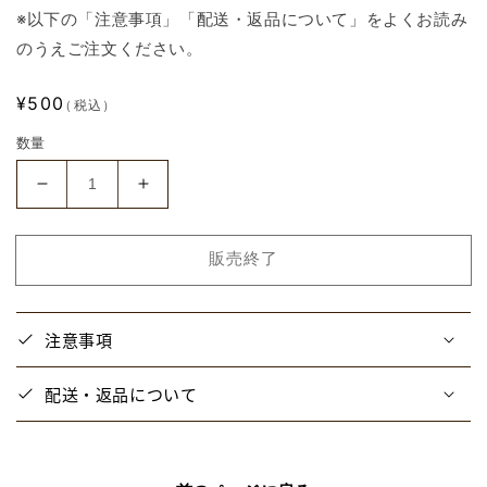
※以下の「注意事項」「配送・返品について」をよくお読み
のうえご注文ください。
通
¥500
（税込）
常
数量
価
格
【と
【と
び
び
ス
ス
販売終了
テ】
テ】
ス
ス
イ
イ
注意事項
パ
パ
ラ
ラ
配送・返品について
ラ
ラ
ン
ン
ダ
ダ
ム
ム