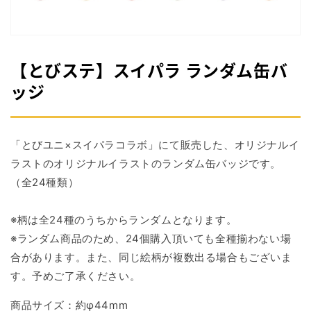
掲
載
さ
れ
て
【とびステ】スイパラ ランダム缶バ
い
る
ッジ
メ
デ
ィ
ア
「とびユニ×スイパラコラボ」にて販売した、オリジナルイ
1
を
ラストの
オリジナルイラストのランダム缶バッジで
す。
開
（全24種類）
く
※柄は全24種のうちからランダムとなります。
※ランダム商品のため、24個購入頂いても全種揃わない場
合があります。また、同じ絵柄が複数出る場合もございま
す。予めご了承ください。
商品サイズ：
約φ44mm