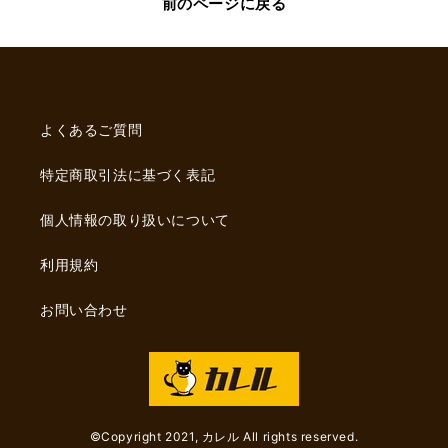
前のページに戻る
缶
缶
バ
バ
ッ
ッ
ジ
ジ
の
の
よくあるご質問
数
数
量
量
特定商取引法に基づく表記
を
を
減
増
個人情報の取り扱いについて
ら
や
す
す
利用規約
お問い合わせ
©︎Copyright 2021, カレル All rights reserved.