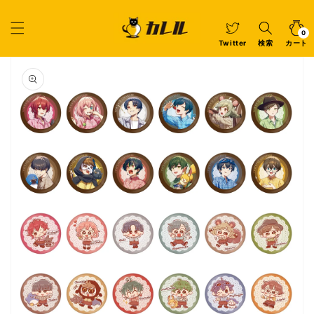
コンテ
ンツに
カ
0
個
進む
ー
の
ア
0
イ
ト
Twitter
検索
カート
テ
ム
商品情
報にス
キップ
ギ
ャ
ラ
リ
ー
ビ
ュ
ー
で