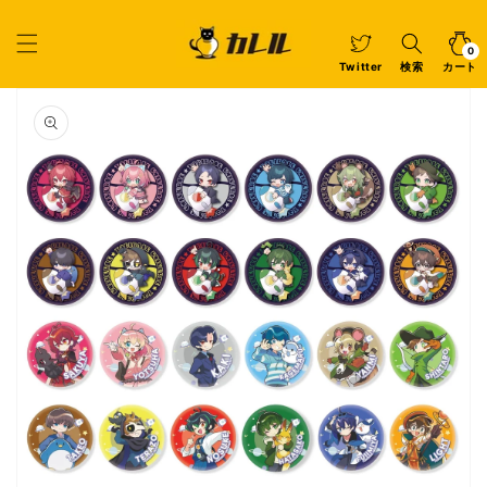
コンテ
ンツに
カ
0
個
進む
ー
の
ア
0
イ
ト
Twitter
検索
カート
テ
ム
商品情
報にス
キップ
ギ
ャ
ラ
リ
ー
ビ
ュ
ー
で