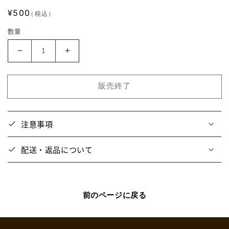
通
¥500
（税込）
常
数量
価
格
【と
【と
び
び
ユ
ユ
販売終了
ニ】
ニ】
ラ
ラ
ン
ン
注意事項
ダ
ダ
ム
ム
配送・返品について
缶
缶
バ
バ
ッ
ッ
ジ
ジ
前のページに戻る
の
の
数
数
量
量