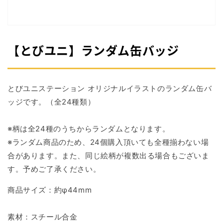
掲
載
さ
れ
て
【とびユニ】ランダム缶バッジ
い
る
メ
デ
ィ
とびユニステーション オリジナルイラストの
ランダム缶バ
ア
ッジで
す。（全24種類）
1
を
開
※柄は全24種のうちからランダムとなります。
く
※ランダム商品のため、24個購入頂いても全種揃わない場
合があります。また、同じ絵柄が複数出る場合もございま
す。予めご了承ください。
商品サイズ：
約φ44mm
素材：スチール合金