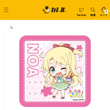
コンテ
ンツに
カ
0
個
進む
ー
の
ア
0
イ
ト
Twitter
検索
カート
テ
ム
商品情
報にス
キップ
ギ
ャ
ラ
リ
ー
ビ
ュ
ー
で