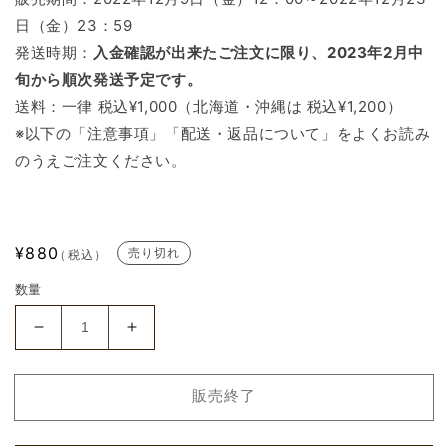
日（金）23：59
発送時期：
入金確認が出来たご注文に限り、2023年2月中
旬から順次発送予定です。
送料：一律 税込¥1,000（北海道・沖縄は 税込¥1,200）
※以下の「注意事項」「配送・返品について」をよくお読み
のうえご注文ください。
通
¥880
売り切れ
（税込）
常
数量
価
格
私
私
に
に
天
天
販売終了
使
使
が
が