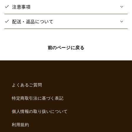
舞
舞
注意事項
い
い
降
降
配送・返品について
り
り
た！
た！
プ
プ
レ
レ
前のページに戻る
シ
シ
ャ
ャ
ス・
ス・
フ
フ
レ
レ
よくあるご質問
ン
ン
ズ
ズ
特定商取引法に基づく表記
ミ
ミ
ニ
ニ
個人情報の取り扱いについて
タ
タ
オ
オ
利用規約
ル
ル