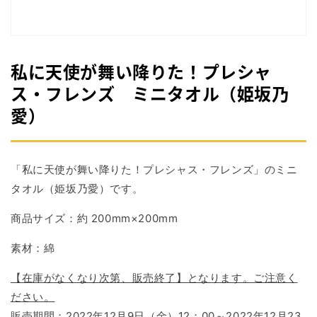
掲
載
さ
れ
て
私に天使が舞い降りた！プレシャ
い
る
ス・フレンズ ミニタオル（姫坂乃
メ
愛）
デ
ィ
ア
1
を
「私に天使が舞い降りた！プレシャス・フレンズ」のミニ
開
く
タオル（姫坂乃愛）です。
商品サイズ：約 200mm×200mm
素材：綿
【在庫がなくなり次第、販売終了】となります。ご注意く
ださい。
販売期間：2022年12月9日（金）12：00～2022年12月23