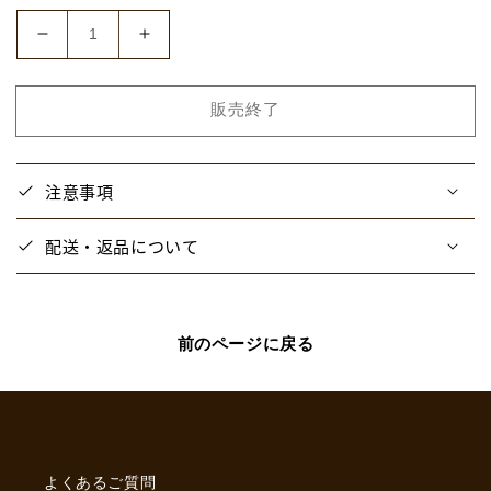
価
格
【ウ
【ウ
ォ
ォ
ー
ー
販売終了
タ
タ
ー
ー
チ
チ
注意事項
ャ
ャ
レ
レ
配送・返品について
ン
ン
ジ】
ジ】
つ
つ
な
な
前のページに戻る
が
が
る
る
ア
ア
ク
ク
キ
キ
よくあるご質問