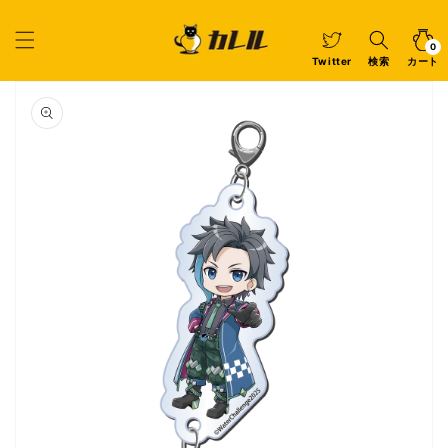
コンテ
ンツに
カ
0
個
進む
ー
の
ア
0
イ
ト
Twitter
検索
カート
テ
ム
商品情
報にス
キップ
ギ
ャ
ラ
リ
ー
ビ
ュ
ー
で