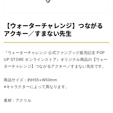
掲
載
さ
れ
て
【ウォーターチャレンジ】つながる
い
る
アクキー／すまない先生
メ
デ
ィ
ア
『ウォーターチャレンジ 公式ファンブック販売記念 POP
1
を
UP STORE オンラインストア』オリジナル商品の【ウォー
開
ターチャレンジ】つながるアクキー／すまない先生です。
く
商品サイズ：約H55×W50mm
※キャラクターによって異なります。
素材：アクリル