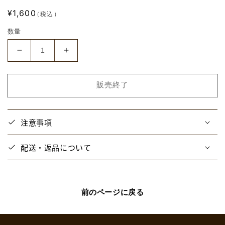
通
¥1,600
（税込）
常
数量
価
格
【と
【と
び
び
ス
ス
販売終了
テ】
テ】
ス
ス
イ
イ
注意事項
パ
パ
ラ
ラ
配送・返品について
ア
ア
ク
ク
リ
リ
ル
ル
前のページに戻る
ス
ス
タ
タ
ン
ン