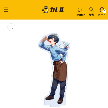
コンテ
ンツに
カ
0
個
進む
ー
の
ア
0
イ
ト
Twitter
検索
カート
テ
ム
商品情
報にス
キップ
ギ
ャ
ラ
リ
ー
ビ
ュ
ー
で