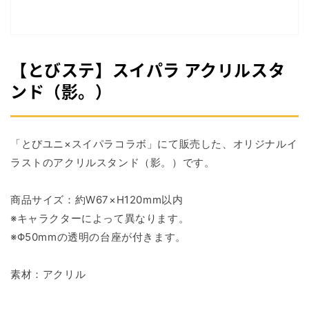
掲
載
さ
れ
て
【とびステ】スイパラ アクリルスタ
い
る
ンド（影。）
メ
デ
ィ
ア
「とびユニ×スイパラコラボ」にて販売した、オリジナルイ
1
を
ラストのアクリルスタンド（影。）です。
開
く
商品サイズ：約W67×H120mm以内
※キャラクターによって異なります。
※Φ50mmの透明の台座が付きます。
素材：アクリル