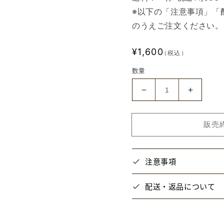
※以下の「注意事項」「
のうえご注文ください。
通
¥1,600
（税込）
常
数量
価
格
【と
【と
び
び
ス
ス
販売
テ】
テ】
ス
ス
イ
イ
注意事項
パ
パ
ラ
ラ
配送・返品について
ア
ア
ク
ク
リ
リ