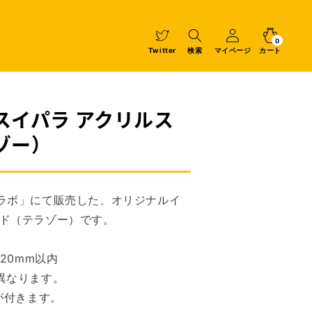
マ
イ
カ
0
個
ペ
ー
の
ア
0
イ
ー
ト
Twitter
検索
マイページ
カート
テ
ム
ジ
スイパラ アクリルス
ゾー）
ラボ」にて販売した、オリジナルイ
ド（テラゾー）です。
20mm以内
異なります。
が付きます。