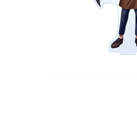
ラ
リ
ー
ビ
ュ
ー
で
掲
載
さ
れ
て
い
る
メ
デ
ィ
ア
1
を
開
く