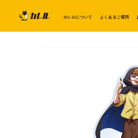
コンテ
ンツに
進む
カレルについて
よくあるご質問
商品情
報にス
キップ
ギ
ャ