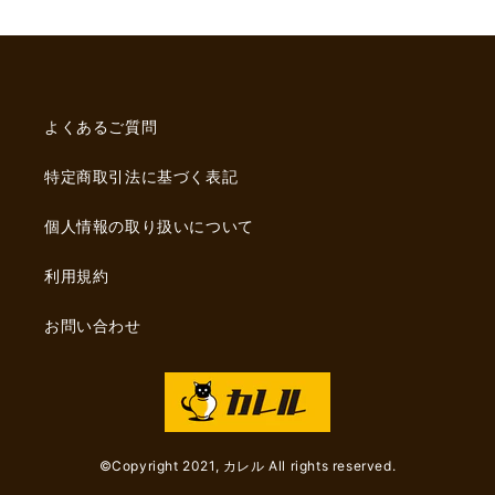
フ
フ
ィ
ィ
ギ
ギ
ュ
ュ
ア
ア
よくあるご質問
【辰
【辰
宮
宮
特定商取引法に基づく表記
晴
晴
臣】
臣】
個人情報の取り扱いについて
の
の
数
数
利用規約
量
量
を
を
お問い合わせ
減
増
ら
や
す
す
©︎Copyright 2021, カレル All rights reserved.