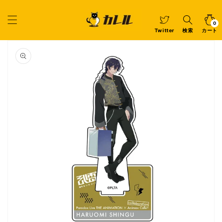
コンテ
ンツに
カ
0
個
進む
ー
の
ア
0
イ
ト
Twitter
検索
カート
テ
ム
商品情
報にス
キップ
ギ
ャ
ラ
リ
ー
ビ
ュ
ー
で