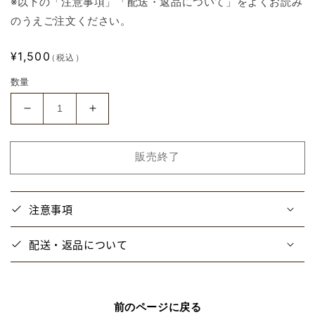
※以下の「注意事項」「配送・返品について」をよくお読み
のうえご注文ください。
通
¥1,500
（税込）
常
数量
価
格
【パ
【パ
ラ
ラ
ラ
ラ
販売終了
イ】
イ】
ア
ア
ク
ク
注意事項
リ
リ
ル
ル
配送・返品について
ス
ス
タ
タ
ン
ン
ド
ド
前のページに戻る