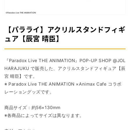
掲
載
さ
れ
て
【パラライ】アクリルスタンドフィギ
い
る
ュア【辰宮 晴臣】
メ
デ
ィ
ア
『Paradox Live THE ANIMATION』POP-UP SHOP @JOL
1
を
HARAJUKU で販売した、アクリルスタンドフィギュア【辰
開
宮 晴臣】です。
く
※ Paradox Live THE ANIMATION ×Animax Cafe コラボ
レーショングッズです。
商品サイズ：約56×130mm
※各商品によってサイズは異なります。