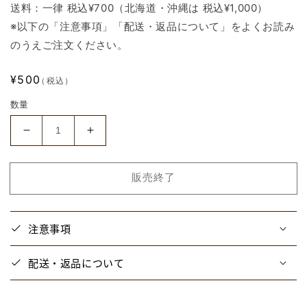
送料：一律 税込¥700（北海道・沖縄は 税込¥1,000）
※以下の「注意事項」「配送・返品について」をよくお読み
のうえご注文ください。
通
¥500
（税込）
常
数量
価
格
【ア
【ア
オ
オ
の
の
販売終了
ハ
ハ
コ】
コ】
カ
カ
注意事項
プ
プ
セ
セ
配送・返品について
ル
ル
ト
ト
イ：
イ：