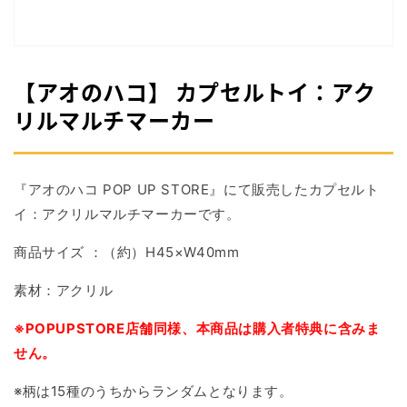
掲
載
さ
れ
て
【アオのハコ】 カプセルトイ：アク
い
る
リルマルチマーカー
メ
デ
ィ
ア
『アオのハコ POP UP STORE』にて販売したカプセルト
1
を
イ：アクリルマルチマーカーです。
開
く
商品サイズ ：（約）H45×W40mm
素材：アクリル
※POPUPSTORE店舗同様、本商品は購入者特典に含みま
せん。
※柄は15種のうちからランダムとなります。