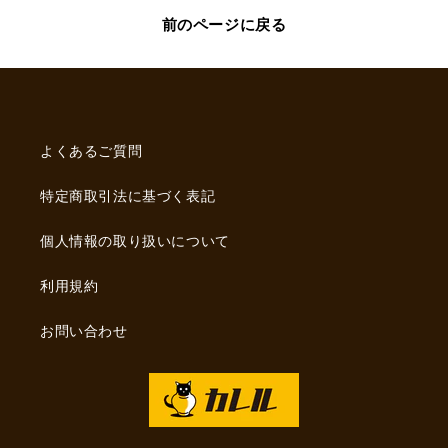
ア
ア
前のページに戻る
ク
ク
リ
リ
ル
ル
マ
マ
ル
ル
よくあるご質問
チ
チ
マ
マ
特定商取引法に基づく表記
ー
ー
カ
カ
個人情報の取り扱いについて
ー
ー
の
の
利用規約
数
数
量
量
お問い合わせ
を
を
減
増
ら
や
す
す