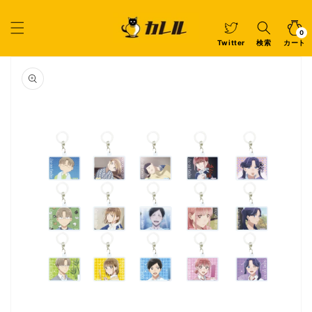
コンテ
ンツに
カ
0
個
進む
ー
の
ア
0
イ
ト
Twitter
検索
カート
テ
ム
商品情
報にス
キップ
ギ
ャ
ラ
リ
ー
ビ
ュ
ー
で