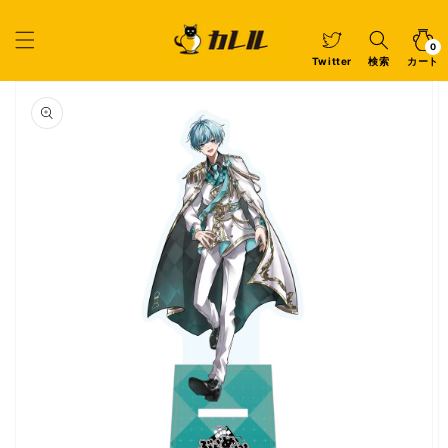
コンテ
ンツに
カ
0
個
進む
ー
の
ア
0
イ
ト
Twitter
検索
カート
テ
ム
商品情
報にス
キップ
ギ
ャ
ラ
リ
ー
ビ
ュ
ー
で