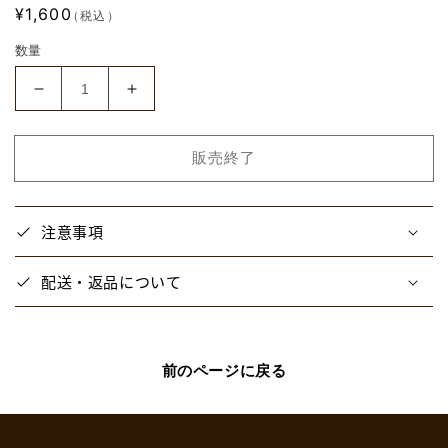
通
¥1,600
（税込）
常
数量
価
格
【ぶ
【ぶ
ら
ら
め
め
販売終了
い】
い】
ア
ア
ク
ク
注意事項
リ
リ
ル
ル
配送・返品について
ス
ス
タ
タ
ン
ン
ド
ド
前のページに戻る
(い
(い
を。)
を。)
の
の