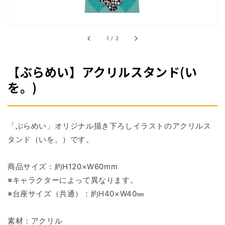
掲
載
さ
れ
/
1
/
2
て
い
る
【ぶらめい】アクリルスタンド(い
メ
デ
を。)
ィ
ア
1
を
開
「ぶらめい」オリジナル描き下ろしイラストのアクリルス
く
タンド（いを。）で
す。
商品サイズ：約H120×W60mm
※キャラクターによって異なります。
※台座サイズ（共通）：約H40×W40㎜
素材：アクリル