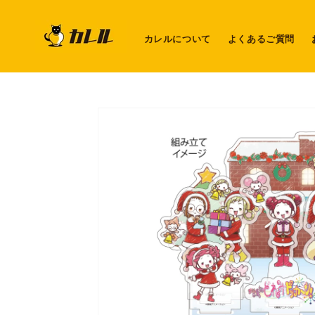
コンテ
ンツに
進む
カレルについて
よくあるご質問
商品情
報にス
キップ
ギ
ャ