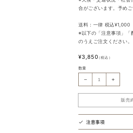
合がございます。予めご
送料：一律 税込¥1,000
※以下の「注意事項」「
のうえご注文ください。
通
¥3,850
（税込）
常
数量
価
格
【お
【お
ジ
ジ
ャ
ャ
販売
魔
魔
女
女
ど
ど
注意事項
れ
れ
み
み