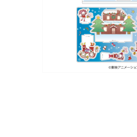
ラ
リ
ー
ビ
ュ
ー
で
掲
載
さ
れ
て
い
る
メ
デ
ィ
ア
1
を
開
く