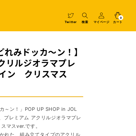
マ
イ
カ
0
個
ペ
ー
の
ア
0
イ
ー
ト
Twitter
検索
マイページ
カート
テ
ム
ジ
どれみドッカ～ン！】
アクリルジオラマプレ
ザイン クリスマス
！」POP UP SHOP in JOL
、プレミアム アクリルジオラマプレ
スマスver.です。
かれた、組み立てタイプのアクリル