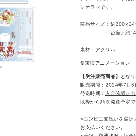
ジオラマです。
商品サイズ：約200×34
台座／約140x
素材：アクリル
©東映アニメーション
【受注販売商品】
となり
販売期間：2024年7月5日(
発送時期：
入金確認が出
以降から順次発送予定で
※コンビニ支払いを選択
お支払いください。
※天候・交通状況・社会