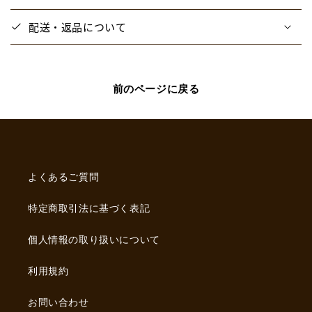
レ
レ
配送・返品について
ス
ス
ガ
ガ
ー
ー
ル】
ル】
前のページに戻る
ト
ト
レ
レ
ー
ー
デ
デ
ィ
ィ
よくあるご質問
ン
ン
グ
グ
特定商取引法に基づく表記
ア
ア
ク
ク
個人情報の取り扱いについて
リ
リ
ル
ル
利用規約
フ
フ
レ
レ
お問い合わせ