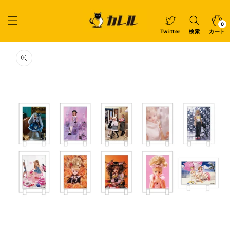
コンテ
ンツに
カ
0
個
進む
ー
の
ア
0
イ
ト
Twitter
検索
カート
テ
ム
商品情
報にス
キップ
ギ
ャ
ラ
リ
ー
ビ
ュ
ー
で