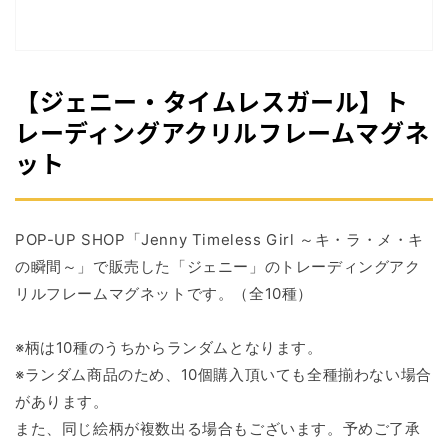
掲
載
さ
れ
て
【ジェニー・タイムレスガール】ト
い
る
レーディングアクリルフレームマグネ
メ
ット
デ
ィ
ア
1
を
POP-UP SHOP「Jenny Timeless Girl ～キ・ラ・メ・キ
開
く
の瞬間～」で
販売した「ジェニー」
のトレーディングアク
リルフレームマグネットです。
（全10種）
※柄は10種のうちからランダムとなります。
※ランダム商品のため、10個購入頂いても全種揃わない場合
があります。
また、同じ絵柄が複数出る場合もございます。予めご了承