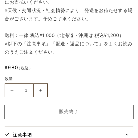
にお支払いください。
※天候・交通状況・社会情勢により、発送をお待たせする場
合がございます。予めご了承ください。
送料：一律 税込¥1,000（北海道・沖縄は 税込¥1,200）
※以下の「注意事項」「配送・返品について」をよくお読み
のうえご注文ください。
通
¥980
（税込）
常
数量
価
格
【ジ
【ジ
ェ
ェ
ニ
ニ
販売終了
ー・
ー・
タ
タ
イ
イ
注意事項
ム
ム