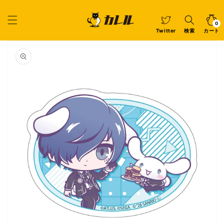
コンテ
ンツに
カ
0
個
進む
ー
の
ア
0
イ
ト
Twitter
検索
カート
テ
ム
商品情
報にス
キップ
ギ
ャ
ラ
リ
ー
ビ
ュ
ー
で