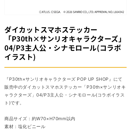
掲
載
さ
れ
て
ダイカットスマホステッカー
い
る
「P30th×サンリオキャラクターズ」
メ
04/P3主人公・シナモロール(コラボ
デ
ィ
イラスト)
ア
1
を
開
く
『P30th×サンリオキャラクターズ POP UP SHOP』にて
販売中のダイカットスマホステッカー「P30th×サンリオキ
ャラクターズ」04/P3主人公・シナモロール(コラボイラス
ト)です。
商品サイズ：約W70×H70mm以内
素材：塩化ビニール