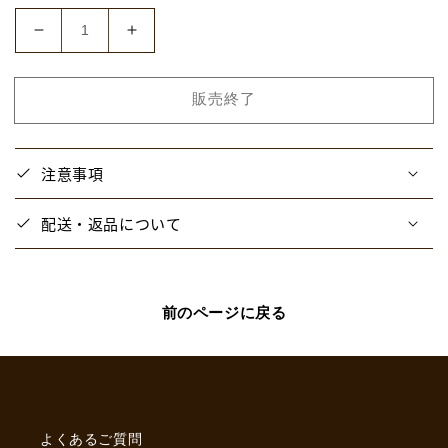
価
格
ダ
ダ
イ
イ
カ
カ
販売終了
ッ
ッ
ト
ト
ス
ス
注意事項
マ
マ
ホ
ホ
配送・返品について
ス
ス
テ
テ
ッ
ッ
カ
カ
前のページに戻る
ー
ー
「P30th×
「P30th×
サ
サ
ン
ン
リ
リ
よくあるご質問