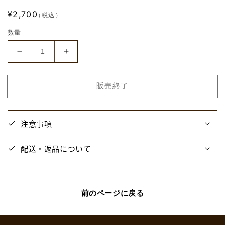
通
¥2,700
（税込）
常
数量
価
格
【り
【り
り
り
ち
ち
販売終了
よ
よ
の
の
夏
夏
注意事項
休
休
み】
み】
配送・返品について
キ
キ
ャ
ャ
ン
ン
バ
バ
前のページに戻る
ス
ス
ト
ト