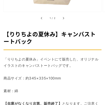
掲
載
さ
れ
/
1
/
2
て
い
る
【りりちよの夏休み】キャンバスト
メ
デ
ートバック
ィ
ア
1
を
開
「りりちよの夏休み」イベントにて販売した、
オリジナル
く
イラストのキャンバストートバッグで
す。
商品サイズ：約345×335×100mm
素材：綿
【在庫がなくなり次第、販売終了】
となります。ご注意く