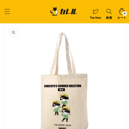
コンテ
ンツに
カ
0
個
進む
ー
の
ア
0
イ
ト
Twitter
検索
カート
テ
ム
商品情
報にス
キップ
ギ
ャ
ラ
リ
ー
ビ
ュ
ー
で