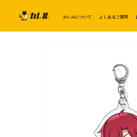
コンテ
ンツに
進む
カレルについて
よくあるご質問
商品情
報にス
キップ
ギ
ャ