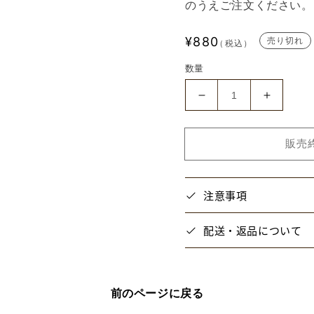
のうえご注文ください。
通
¥880
売り切れ
（税込）
常
数量
価
格
【Safal!A】
【Safal
ア
ア
ク
ク
販売
リ
リ
ル
ル
キ
キ
注意事項
ー
ー
ホ
ホ
配送・返品について
ル
ル
ダ
ダ
ー
ー
（そ
（そ
前のページに戻る
で）
で）