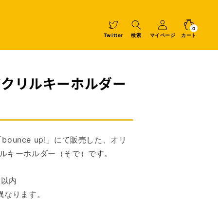
マ
イ
カ
0
個
ペ
ー
の
ア
0
イ
ー
ト
Twitter
検索
マイページ
カート
テ
ム
ジ
A】アクリルキーホルダー
OP「bounce up!」にて販売した、
オリ
ルキーホルダー（そで）です。
㎜以内
異なります。