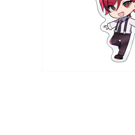
ラ
リ
ー
ビ
ュ
ー
で
掲
載
さ
れ
て
い
る
メ
デ
ィ
ア
1
を
開
く