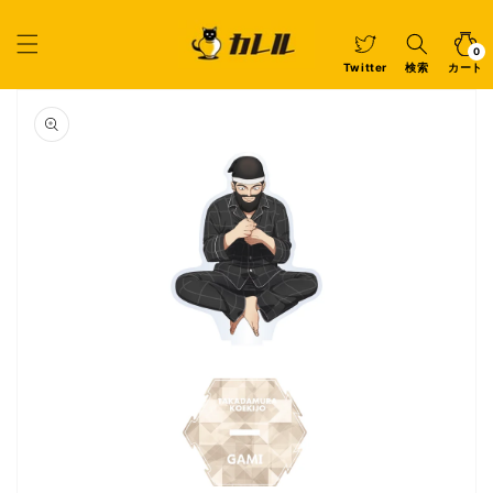
コンテ
ンツに
カ
0
個
進む
ー
の
ア
0
イ
ト
Twitter
検索
カート
テ
ム
商品情
報にス
キップ
ギ
ャ
ラ
リ
ー
ビ
ュ
ー
で