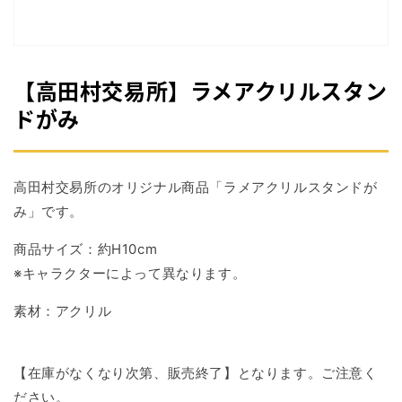
掲
載
さ
れ
て
【高田村交易所】ラメアクリルスタン
い
る
ドがみ
メ
デ
ィ
ア
高田村交易所のオリジナル商品「ラメアクリルスタンドが
1
を
み」です。
開
く
商品サイズ：約H10cm
※キャラクターによって異なります。
素材：アクリル
【在庫がなくなり次第、販売終了】となります。ご注意く
ださい。