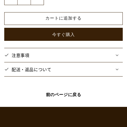
【高
【高
田
田
村
村
カートに追加する
交
交
易
易
今すぐ購入
所】
所】
ラ
ラ
メ
メ
注意事項
ア
ア
ク
ク
配送・返品について
リ
リ
ル
ル
ス
ス
タ
タ
前のページに戻る
ン
ン
ド
ド
が
が
み
み
の
の