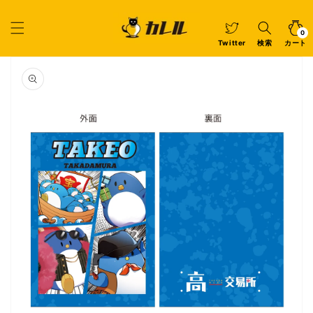
コンテ
ンツに
カ
0
個
進む
ー
の
ア
0
イ
ト
Twitter
検索
カート
テ
ム
商品情
報にス
キップ
ギ
ャ
ラ
リ
ー
ビ
ュ
ー
で