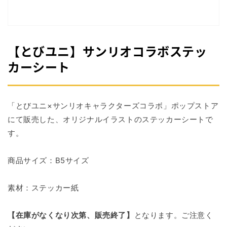
掲
載
さ
れ
て
【とびユニ】サンリオコラボステッ
い
る
カーシート
メ
デ
ィ
ア
「とびユニ×サンリオキャラクターズコラボ」ポップストア
1
を
にて販売した、オリジナルイラストのステッカーシートで
開
す。
く
商品サイズ：B5サイズ
素材：ステッカー紙
【在庫がなくなり次第、販売終了】
となります。ご注意く