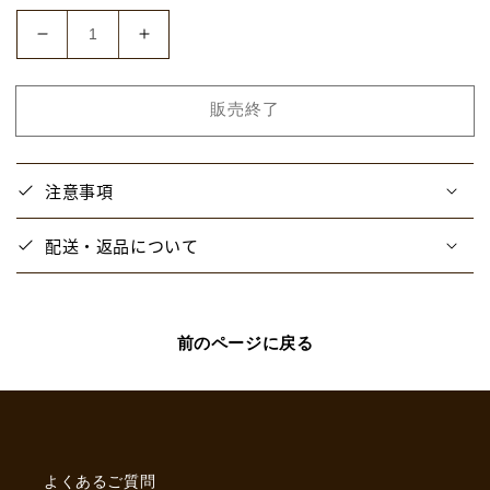
価
格
【と
【と
び
び
ユ
ユ
販売終了
ニ】
ニ】
サ
サ
ン
ン
注意事項
リ
リ
オ
オ
配送・返品について
コ
コ
ラ
ラ
ボ
ボ
ス
ス
前のページに戻る
テ
テ
ッ
ッ
カ
カ
ー
ー
シ
シ
よくあるご質問