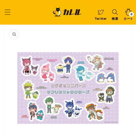
コンテ
ンツに
カ
0
個
進む
ー
の
ア
0
イ
ト
Twitter
検索
カート
テ
ム
商品情
報にス
キップ
ギ
ャ
ラ
リ
ー
ビ
ュ
ー
で